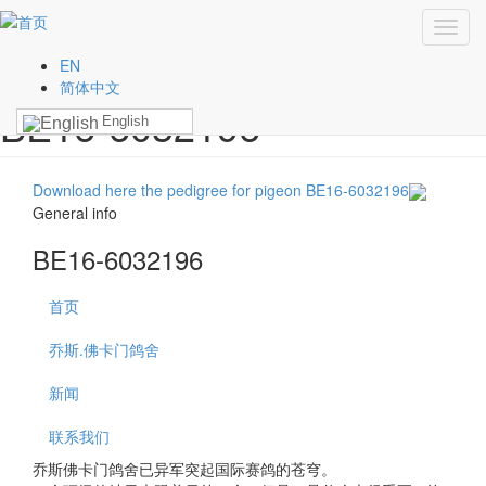
Skip to main content
首页
»
Our pigeons
»
BE16-6032196
You are here
Toggl
navig
EN
简体中文
BE16-6032196
English
Download here the pedigree for pigeon BE16-6032196
General info
BE16-6032196
首页
乔斯.佛卡门鸽舍
新闻
联系我们
乔斯佛卡门鸽舍已异军突起国际赛鸽的苍穹。